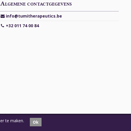
Algemene contactgegevens
info@tumitherapeutics.be
+32 011 74 00 84
er te maken.
Ok
In samenwerking met