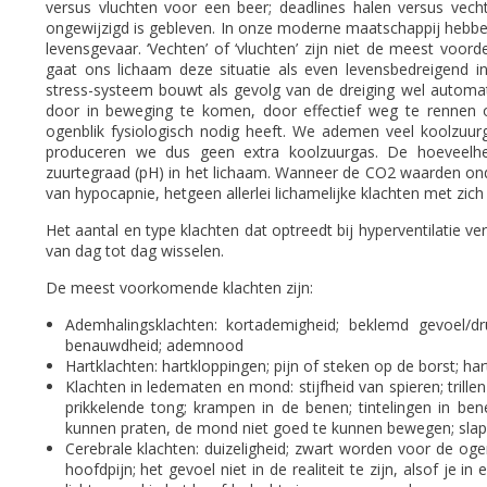
versus vluchten voor een beer; deadlines halen versus vech
ongewijzigd is gebleven. In onze moderne maatschappij hebb
levensgevaar. ‘Vechten’ of ‘vluchten’ zijn niet de meest voor
gaat ons lichaam deze situatie als even levensbedreigend 
stress-systeem bouwt als gevolg van de dreiging wel automat
door in beweging te komen, door effectief weg te rennen
ogenblik fysiologisch nodig heeft. We ademen veel koolzuurga
produceren we dus geen extra koolzuurgas. De hoeveelhe
zuurtegraad (pH) in het lichaam. Wanneer de CO2 waarden on
van hypocapnie, hetgeen allerlei lichamelijke klachten met zic
Het aantal en type klachten dat optreedt bij hyperventilatie v
van dag tot dag wisselen.
De meest voorkomende klachten zijn:
Ademhalingsklachten: kortademigheid; beklemd gevoel/dr
benauwdheid; ademnood
Hartklachten: hartkloppingen; pijn of steken op de borst; ha
Klachten in ledematen en mond: stijfheid van spieren; trill
prikkelende tong; krampen in de benen; tintelingen in be
kunnen praten, de mond niet goed te kunnen bewegen; sla
Cerebrale klachten: duizeligheid; zwart worden voor de oge
hoofdpijn; het gevoel niet in de realiteit te zijn, alsof je i