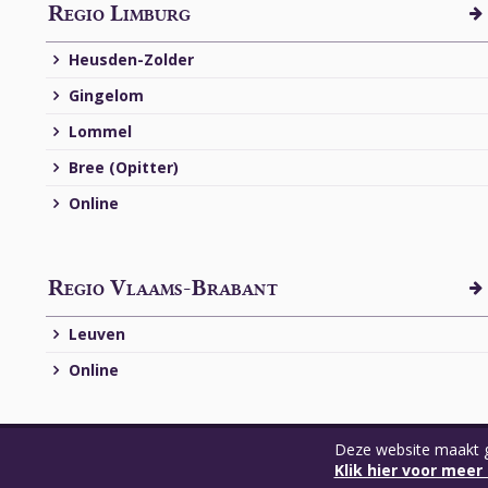
Regio Limburg
Heusden-Zolder
Gingelom
Lommel
Bree (Opitter)
Online
Regio Vlaams-Brabant
Leuven
Online
Deze website maakt g
Algemene voorwaarden
•
Privacy policy
•
webdesign © Sanm
Klik hier voor meer 