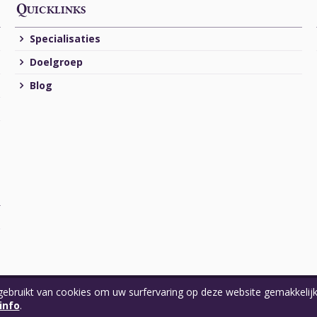
Quicklinks
Specialisaties
Doelgroep
Blog
ebruikt van cookies om uw surfervaring op deze website gemakkelijk
ax Projects
info
.