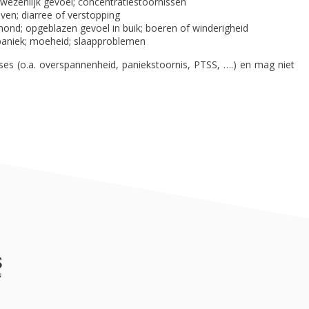
nwezenlijk gevoel; concentratiestoornissen
ven; diarree of verstopping
mond; opgeblazen gevoel in buik; boeren of winderigheid
 paniek; moeheid; slaapproblemen
ses (o.a. overspannenheid, paniekstoornis, PTSS, ….) en mag niet