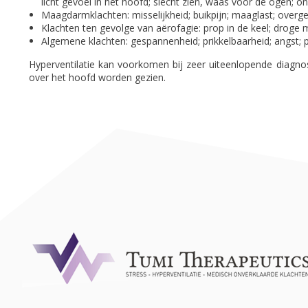
licht gevoel in het hoofd; slecht zien, waas voor de ogen; o
Maagdarmklachten: misselijkheid; buikpijn; maaglast; overge
Klachten ten gevolge van aërofagie: prop in de keel; droge 
Algemene klachten: gespannenheid; prikkelbaarheid; angst;
Hyperventilatie kan voorkomen bij zeer uiteenlopende diagno
over het hoofd worden gezien.