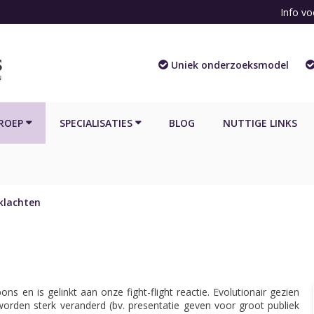
Info vo
Uniek onderzoeksmodel
ROEP
SPECIALISATIES
BLOG
NUTTIGE LINKS
klachten
ns en is gelinkt aan onze fight-flight reactie. Evolutionair gezien
orden sterk veranderd (bv. presentatie geven voor groot publiek