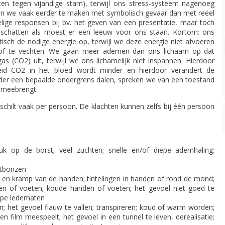
ten tegen vijandige stam), terwijl ons stress-systeem nagenoeg
en we vaak eerder te maken met symbolisch gevaar dan met reëel
delige responsen bij bv. het geven van een presentatie, maar toch
inschatten als moest er een leeuw voor ons staan. Kortom: ons
isch de nodige energie op, terwijl we deze energie niet afvoeren
 of te vechten. We gaan meer ademen dan ons lichaam op dat
s (CO2) uit, terwijl we ons lichamelijk niet inspannen. Hierdoor
id CO2 in het bloed wordt minder en hierdoor verandert de
der een bepaalde ondergrens dalen, spreken we van een toestand
h meebrengt.
erschilt vaak per persoon. De klachten kunnen zelfs bij één persoon
uk op de borst; veel zuchten; snelle en/of diepe ademhaling;
rtbonzen
en en kramp van de handen; tintelingen in handen of rond de mond;
nen of voeten; koude handen of voeten; het gevoel niet goed te
ppe ledematen
n; het gevoel flauw te vallen; transpireren; koud of warm worden;
n een film meespeelt; het gevoel in een tunnel te leven, derealisatie;