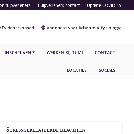
or hulpverleners
Hulpverleners contact
Update COVID-19
Evidence-based
Aandacht voor lichaam & fysiologie
INSCHRIJVEN
WERKEN BIJ TUMI
CONTACT
LOCATIES
SOCIALS
Stressgerelateerde klachten