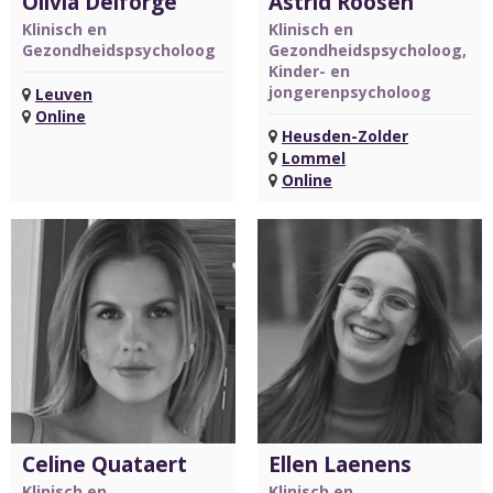
Olivia Delforge
Astrid Roosen
Klinisch en
Klinisch en
Gezondheidspsycholoog
Gezondheidspsycholoog,
Kinder- en
jongerenpsycholoog
Leuven
Online
Heusden-Zolder
Lommel
Online
Celine Quataert
Ellen Laenens
Klinisch en
Klinisch en