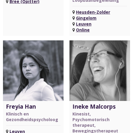
Loopbaanbegeleiding
Bree (Opitter)
Heusden-Zolder
Gingelom
Leuven
Online
Freyia Han
Ineke Malcorps
Klinisch en
Kinesist,
Gezondheidspsycholoog
Psychomotorisch
therapeut,
Bewegingstherapeut
Leuven