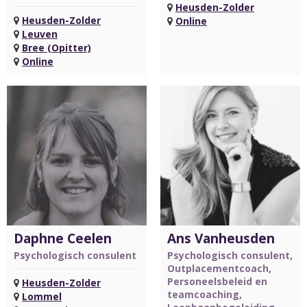
Heusden-Zolder
Heusden-Zolder
Online
Leuven
Bree (Opitter)
Online
Daphne Ceelen
Ans Vanheusden
Psychologisch consulent
Psychologisch consulent,
Outplacementcoach,
Personeelsbeleid en
Heusden-Zolder
teamcoaching,
Lommel