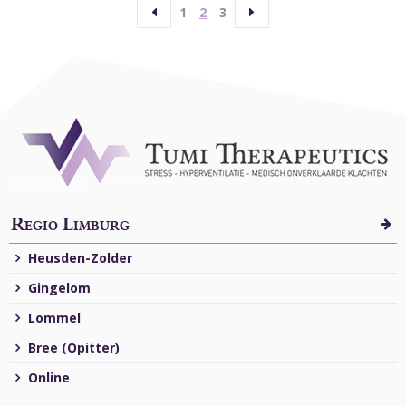
Vorige
Volgende
1
2
3
Regio Limburg
Heusden-Zolder
Gingelom
Lommel
Bree (Opitter)
Online