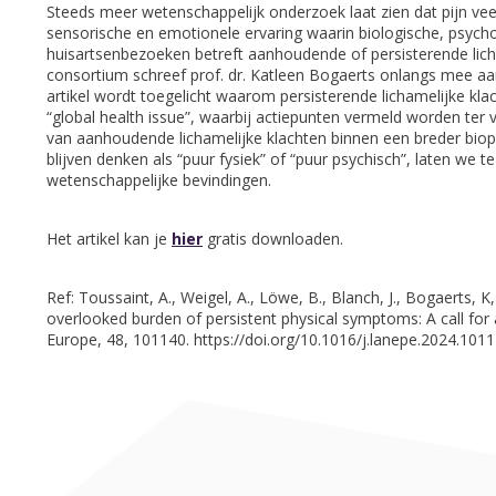
Steeds meer wetenschappelijk onderzoek laat zien dat pijn vee
sensorische en emotionele ervaring waarin biologische, psych
huisartsenbezoeken betreft aanhoudende of persisterende lic
consortium schreef prof. dr. Katleen Bogaerts onlangs mee aan
artikel wordt toegelicht waarom persisterende lichamelijke kl
“global health issue”, waarbij actiepunten vermeld worden ter
van aanhoudende lichamelijke klachten binnen een breder bio
blijven denken als “puur fysiek” of “puur psychisch”, laten we 
wetenschappelijke bevindingen.
Het artikel kan je
hier
gratis downloaden.
Ref: Toussaint, A., Weigel, A., Löwe, B., Blanch, J., Bogaerts, K,
overlooked burden of persistent physical symptoms: A call for
Europe, 48, 101140. https://doi.org/10.1016/j.lanepe.2024.1011