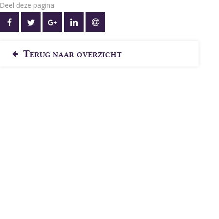
Deel deze pagina
OP FACEBOOK
OP TWITTER
OP GOOGLE+
OP LINKEDIN
VIA E-MAIL
Terug naar overzicht