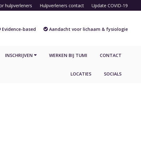
or hulpverleners
Hulpverleners contact
Update COVID-19
Evidence-based
Aandacht voor lichaam & fysiologie
INSCHRIJVEN
WERKEN BIJ TUMI
CONTACT
LOCATIES
SOCIALS