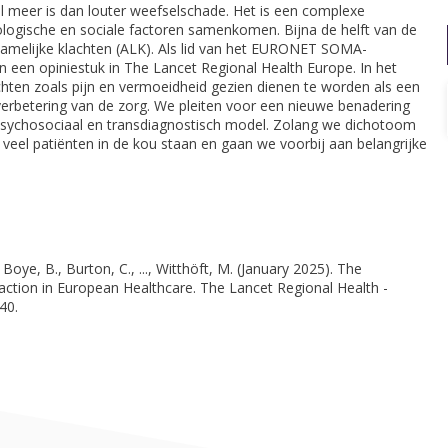
l meer is dan louter weefselschade. Het is een complexe
ologische en sociale factoren samenkomen. Bijna de helft van de
hamelijke klachten (ALK). Als lid van het EURONET SOMA-
 een opiniestuk in The Lancet Regional Health Europe. In het
achten zoals pijn en vermoeidheid gezien dienen te worden als een
 verbetering van de zorg. We pleiten voor een nieuwe benadering
psychosociaal en transdiagnostisch model. Zolang we dichotoom
te veel patiënten in de kou staan en gaan we voorbij aan belangrijke
 Boye, B., Burton, C., ..., Witthöft, M. (January 2025). The
 action in European Healthcare. The Lancet Regional Health -
40.