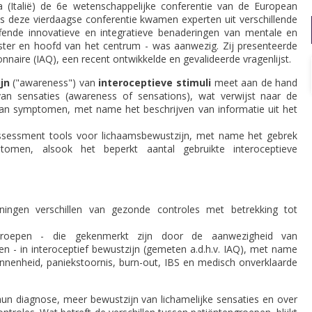
(Italië) de 6e wetenschappelijke conferentie van de European
s deze vierdaagse conferentie kwamen experten uit verschillende
ffende innovatieve en integratieve benaderingen van mentale en
tster en hoofd van het centrum - was aanwezig. Zij presenteerde
aire (IAQ), een recent ontwikkelde en gevalideerde vragenlijst.
jn
("awareness") van
interoceptieve stimuli
meet aan de hand
an sensaties (awareness of sensations), wat verwijst naar de
 van symptomen, met name het beschrijven van informatie uit het
essment tools voor lichaamsbewustzijn, met name het gebrek
tomen, alsook het beperkt aantal gebruikte interoceptieve
ningen verschillen van gezonde controles met betrekking tot
ngroepen - die gekenmerkt zijn door de aanwezigheid van
ven - in interoceptief bewustzijn (gemeten a.d.h.v. IAQ), met name
annenheid, paniekstoornis, burn-out, IBS en medisch onverklaarde
un diagnose, meer bewustzijn van lichamelijke sensaties en over