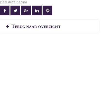
Deel deze pagina
OP FACEBOOK
OP TWITTER
OP GOOGLE+
OP LINKEDIN
VIA E-MAIL
Terug naar overzicht