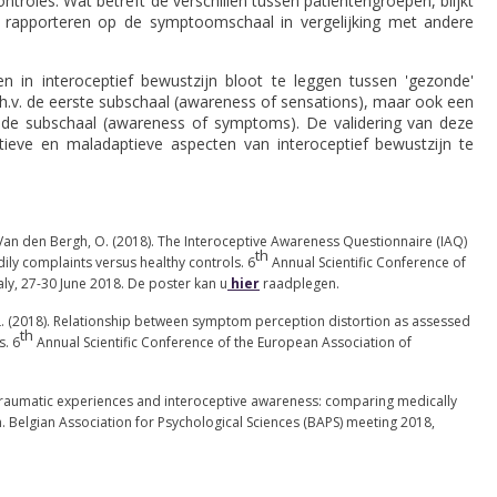
troles. Wat betreft de verschillen tussen patiëntengroepen, blijkt
 rapporteren op de symptoomschaal in vergelijking met andere
n in interoceptief bewustzijn bloot te leggen tussen 'gezonde'
.v. de eerste subschaal (awareness of sensations), maar ook een
ede subschaal (awareness of symptoms). De validering van deze
tieve en maladaptieve aspecten van interoceptief bewustzijn te
 Van den Bergh, O. (2018). The Interoceptive Awareness Questionnaire (IAQ)
th
ily complaints versus healthy controls. 6
Annual Scientific Conference of
ly, 27-30 June 2018. De poster kan u
hier
raadplegen.
L. (2018). Relationship between symptom perception distortion as assessed
th
s. 6
Annual Scientific Conference of the European Association of
. Traumatic experiences and interoceptive awareness: comparing medically
 Belgian Association for Psychological Sciences (BAPS) meeting 2018,