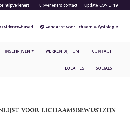
or hulpverleners
Hulpverleners contact
Update COVID-19
Evidence-based
Aandacht voor lichaam & fysiologie
INSCHRIJVEN
WERKEN BIJ TUMI
CONTACT
LOCATIES
SOCIALS
lijst voor lichaamsbewustzijn