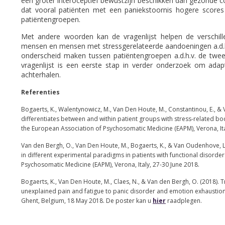
een groter interoceptief bewustzijn beschikken dan gezonde con
dat vooral patiënten met een paniekstoornis hogere scores
patiëntengroepen.
Met andere woorden kan de vragenlijst helpen de verschille
mensen en mensen met stressgerelateerde aandoeningen a.d.h
onderscheid maken tussen patiëntengroepen a.d.h.v. de twe
vragenlijst is een eerste stap in verder onderzoek om adap
achterhalen.
Referenties
Bogaerts, K., Walentynowicz, M., Van Den Houte, M., Constantinou, E., &
differentiates between and within patient groups with stress-related bod
the European Association of Psychosomatic Medicine (EAPM), Verona, Ita
Van den Bergh, O., Van Den Houte, M., Bogaerts, K., & Van Oudenhove, 
in different experimental paradigms in patients with functional disorder
Psychosomatic Medicine (EAPM), Verona, Italy, 27-30 June 2018.
Bogaerts, K., Van Den Houte, M., Claes, N., & Van den Bergh, O. (2018)
unexplained pain and fatigue to panic disorder and emotion exhaustion.
Ghent, Belgium, 18 May 2018. De poster kan u
hier
raadplegen.