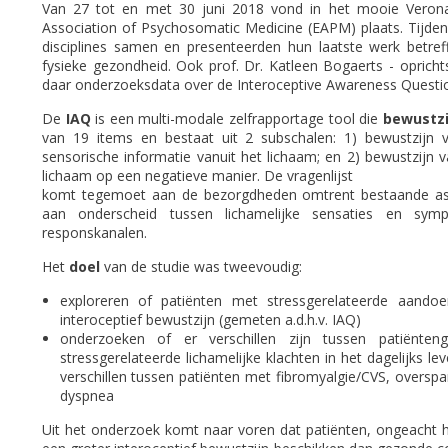
Van 27 tot en met 30 juni 2018 vond in het mooie Verona 
Association of Psychosomatic Medicine (EAPM) plaats. Tijden
disciplines samen en presenteerden hun laatste werk betre
fysieke gezondheid. Ook prof. Dr. Katleen Bogaerts - oprich
daar onderzoeksdata over de Interoceptive Awareness Questionn
De
IAQ
is een multi-modale zelfrapportage tool die
bewustzi
van 19 items en bestaat uit 2 subschalen: 1) bewustzijn v
sensorische informatie vanuit het lichaam; en 2) bewustzijn
lichaam op een negatieve manier. De vragenlijst
komt tegemoet aan de bezorgdheden omtrent bestaande ass
aan onderscheid tussen lichamelijke sensaties en symp
responskanalen.
Het
doel
van de studie was tweevoudig:
exploreren of patiënten met stressgerelateerde aandoe
interoceptief bewustzijn (gemeten a.d.h.v. IAQ)
onderzoeken of er verschillen zijn tussen patiënte
stressgerelateerde lichamelijke klachten in het dagelijks le
verschillen tussen patiënten met fibromyalgie/CVS, oversp
dyspnea
Uit het onderzoek komt naar voren dat patiënten, ongeacht h