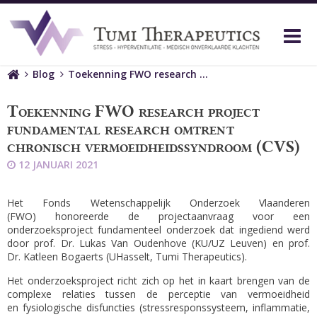
M
Home
Blog
Toekenning FWO research …
Toekenning FWO research project
fundamental research omtrent
chronisch vermoeidheidssyndroom (CVS)
12 JANUARI 2021
Het Fonds Wetenschappelijk Onderzoek Vlaanderen
(FWO)
honoreerde de projectaanvraag voor een
onderzoeksproject fundamenteel onderzoek dat ingediend werd
door prof. Dr.
Lukas Van Oudenhove (KU/UZ Leuven) en prof.
Dr. Katleen Bogaerts (
UHasselt
,
Tumi
Therapeutics
).
Het onderzoeksproject
richt zich op het in kaart brengen van de
complexe relaties tussen de perceptie van vermoeidheid
en
fysiologische disfunctie
s
(stressresponssysteem, inflammatie,