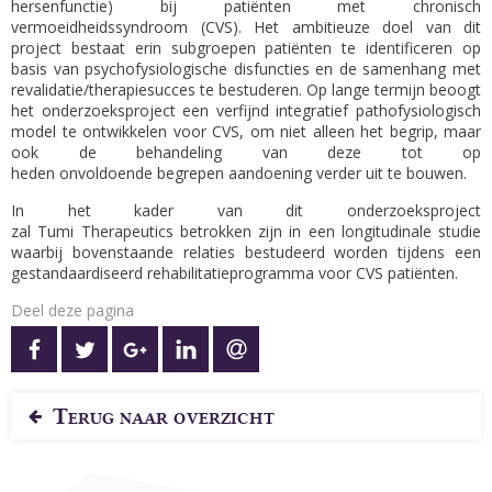
hersenfunctie)
bij patiënten met chronisch
vermoeidheidssyndroom (CVS).
Het ambitieuze doel van dit
project bestaat erin subgroepen patiënten te identificeren op
basis van psychofysiologische disfuncties
en de samenhang met
revalidatie/therapiesucces te bestuderen. Op lange termijn beoogt
het onderzoeksproject een verfijnd integratief pathofysiologisch
model te ontwikkelen voor CVS
,
om
niet alleen het begrip, maar
ook de behandeling van deze tot op
heden
onvoldoende
begrepen aandoening verder uit te bouwen.
In het kader van dit onderzoeksproject
zal
Tumi
Therapeutics
betrokken zijn in een longitudinale studie
waarbij
bovenstaande relatie
s
bestudeerd worden tijdens een
gestandaardiseerd rehabilitatieprogramma voor
CVS patiënten
.
Deel deze pagina
OP FACEBOOK
OP TWITTER
OP GOOGLE+
OP LINKEDIN
VIA E-MAIL
Terug naar overzicht